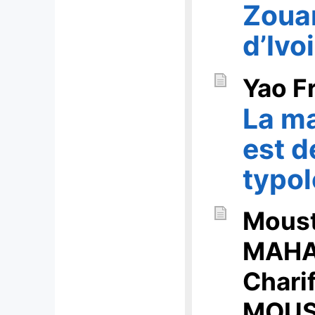
Zoua
d’Ivo
Yao F
La ma
est de
typol
Mous
MAHA
Char
MOU