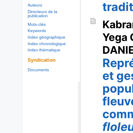
tradi
Auteurs
Directeurs de la
publication
Kabra
Mots-clés
Keywords
Yega 
Index géographique
Index chronologique
DANI
Index thématique
Repré
Syndication
Documents
et ge
popul
fleuv
comm
flole