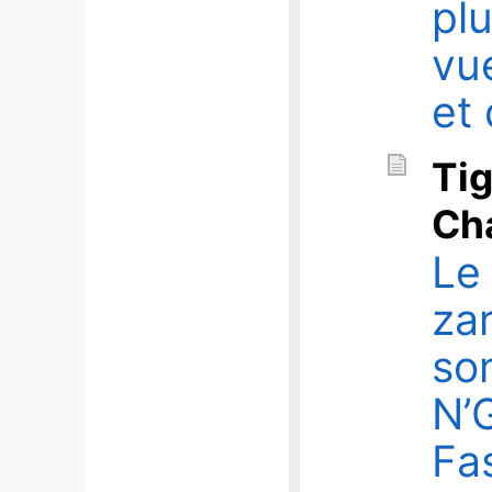
plu
vu
et
Tig
Ch
Le
za
so
N’
Fa