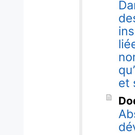
Da
de
in
lié
nom
qu’
et 
Do
Ab
dé