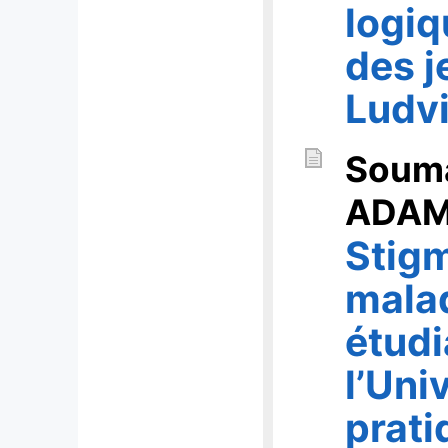
logiq
des j
Ludvi
Soum
ADA
Stigm
malad
étudi
l’Uni
prati