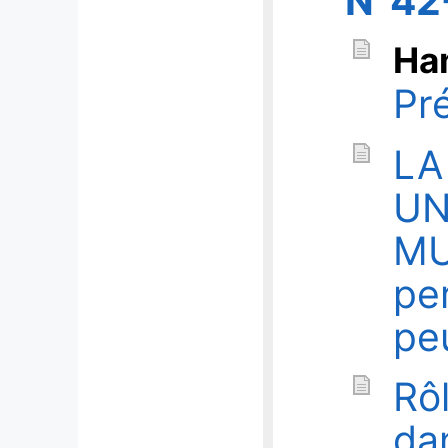
N°42
Ha
Pr
LA
UN
MU
pe
pe
Rôl
da