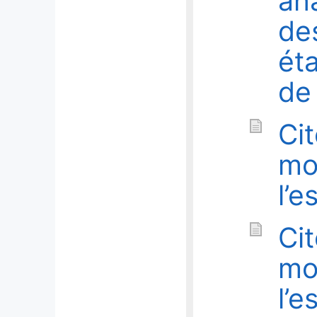
an
de
ét
de
Ci
mo
l’
Ci
mo
l’