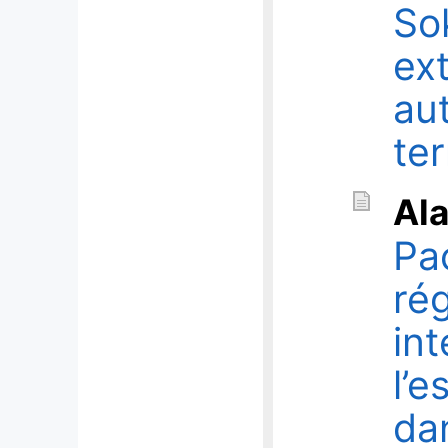
So
ext
au
ter
Al
Pa
rég
in
l’
da