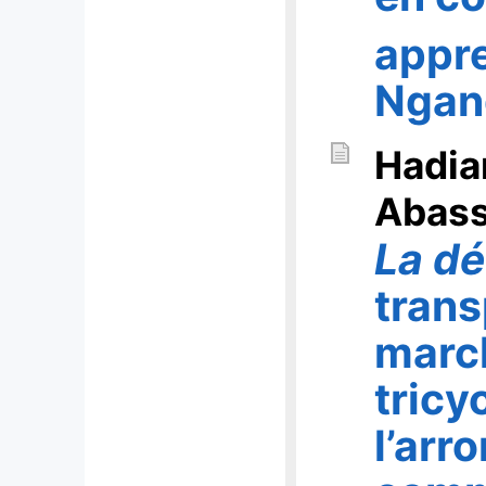
appr
Ngan
Hadia
Abas
La d
trans
march
tricy
l’arr