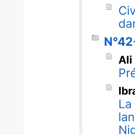
Ci
da
N°42
Ali
Pr
Ib
La
la
Ni