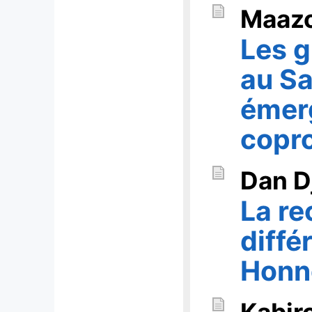
Maaz
Les 
au Sa
émerg
copro
Dan D
La re
diffé
Honn