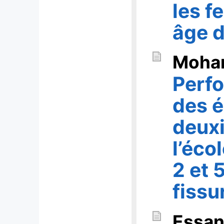
les f
âge d
Moha
Perf
des 
deux
l’éco
2 et 
fissu
Essan