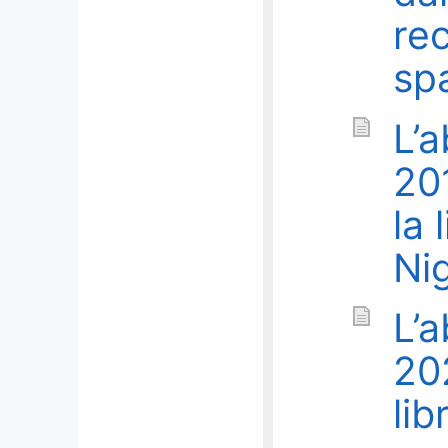
re
spa
L’a
20
la 
Ni
L’a
20
lib