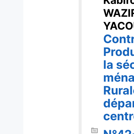
Kabir
WAZI
YACO
Contr
Produ
la sé
ména
Rural
dépar
centr