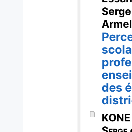
Serg
Armel
Perce
scola
profe
ense
des é
distr
KON
Serge