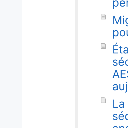
pe
Mig
po
Éta
séc
AE
auj
La
séc