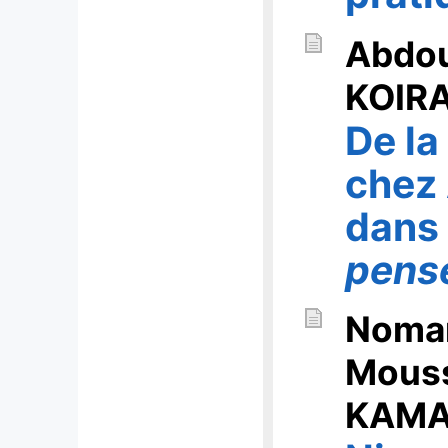
Abdo
KOIR
De la
chez 
dan
pens
Noma
Mous
KAM