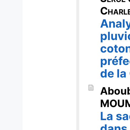
Charl
Analy
pluvi
coton
préfe
de la
Abou
MOUM
La sa
dans 