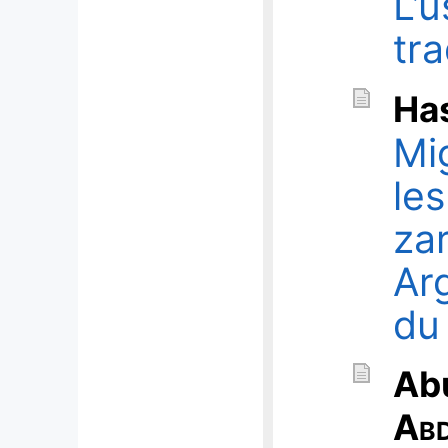
L’
tr
Ha
Mi
le
za
Ar
du
Ab
Abd