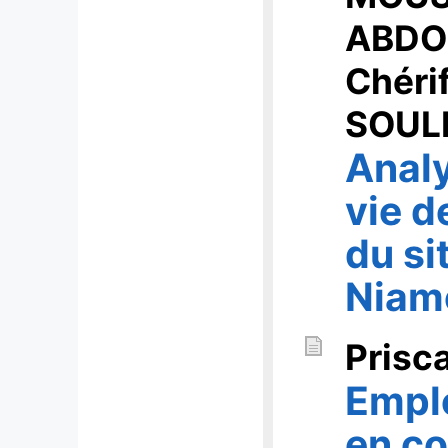
ABDO
Chéri
SOUL
Analy
vie d
du si
Niam
Prisc
Emplo
en co