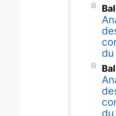
Ba
An
de
co
du 
Ba
An
de
co
du 