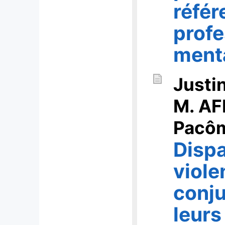
référ
profe
ment
Justi
M. A
Pacô
Dispa
viole
conju
leurs