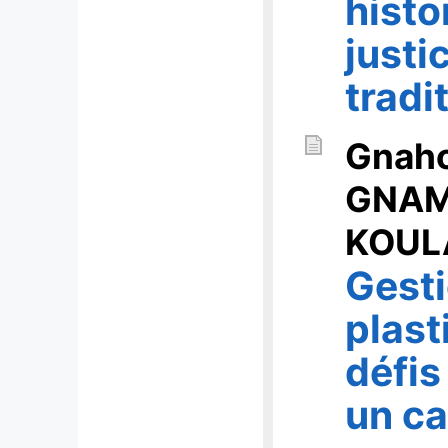
histo
justi
tradi
Gnaho
GNA
KOUL
Gest
plast
défis
un ca