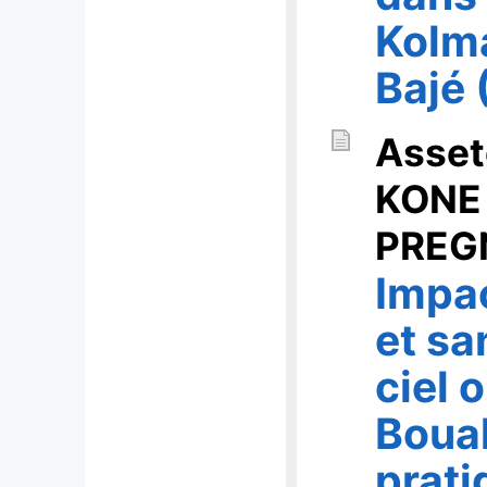
Kolma
Bajé
Asse
KONE 
PREG
Impa
et sa
ciel 
Bouak
prati