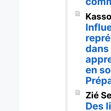
comm
Kass
Influ
repré
dans
appr
en s
Prépa
Zié S
Des l