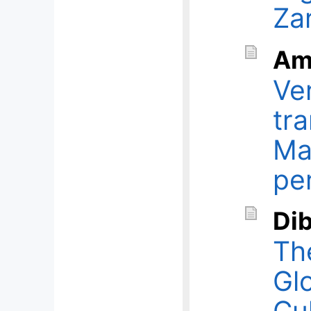
Za
Am
Ver
tr
Mal
pe
Di
Th
Gl
Cul