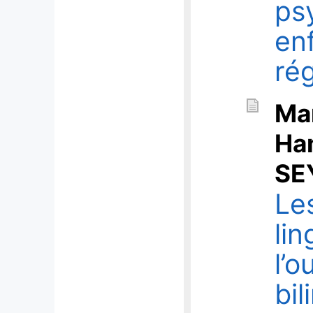
ps
en
rég
Ma
Ha
SE
Le
lin
l’o
bi