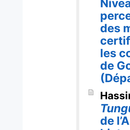
Nivea
perce
des 
certi
les 
de G
(Dép
Hass
Tung
de l’