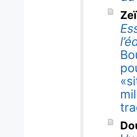
Ze
Es
l’é
Bo
po
«s
mil
tra
Do