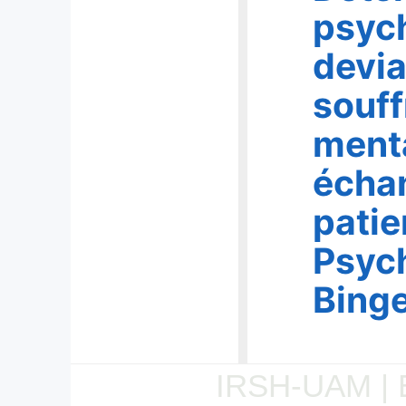
psych
devia
souff
ment
échan
patie
Psych
Binge
IRSH-UAM |