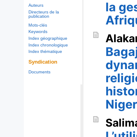
la ge
Auteurs
Directeurs de la
Afriq
publication
Mots-clés
Keywords
Alaka
Index géographique
Index chronologique
Bagaj
Index thématique
dynam
Syndication
Documents
relig
histo
Niger
Salim
L’uti