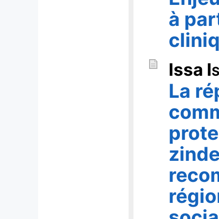
à par
clini
Issa
I
La ré
comme
prote
zinde
recom
régio
socia