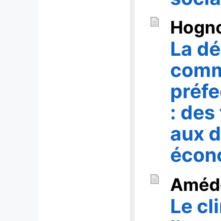
Hogn
La dé
comm
préfe
: des
aux 
écono
Améd
Le cl