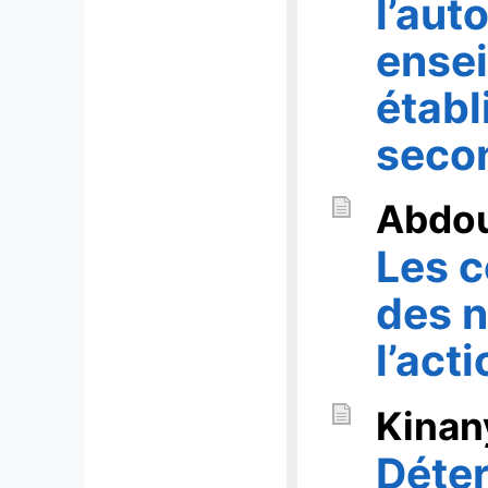
l’aut
ense
étab
seco
Abdo
Les c
des 
l’act
Kina
Déte