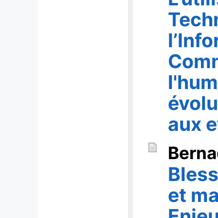
Tech
l’Inf
Comm
l'hum
évolu
aux e
Berna
Bless
et ma
Enje