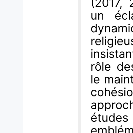
(2017, 
un écl
dynami
religi
insist
rôle de
le main
cohés
approc
études 
emblém