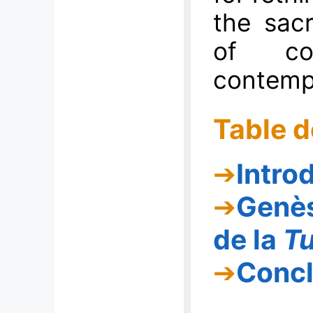
the sac
of co
contemp
Table d
Intro
Genès
de la
T
Concl