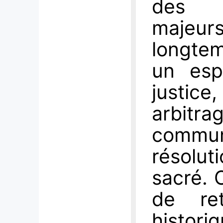
des c
majeurs
longte
un esp
justice
arbitr
communa
résolu
sacré. 
de ret
histor