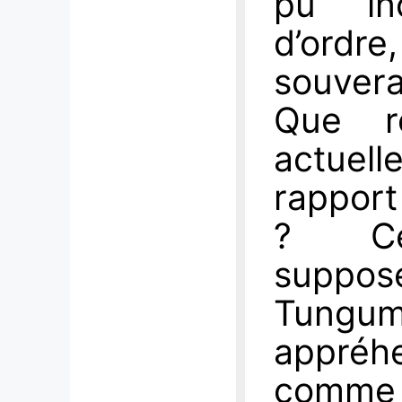
pu in
d’ordr
souvera
Que ré
actuell
rapport
? Cet
suppose
Tungum
appré
comme u