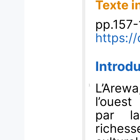
Texte i
p
p.157
https:/
Introd
L’Arew
1
l’ouest
par l
riches