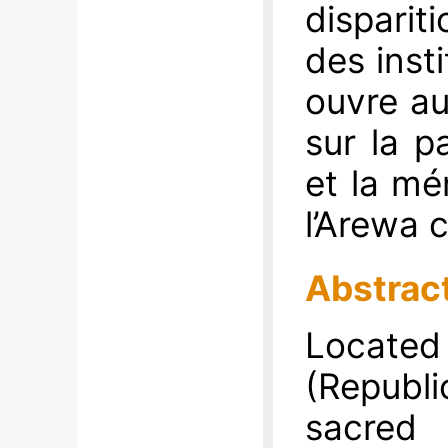
disparit
des inst
ouvre au
sur la p
et la mé
l’Arewa 
Abstrac
Located
(Republi
sacred 