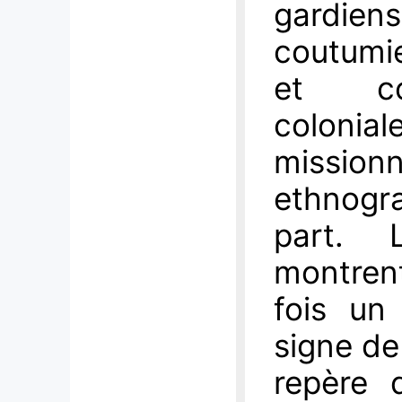
gardien
coutumie
et con
coloni
missio
ethnogra
part. 
montre
fois un
signe de
repère 