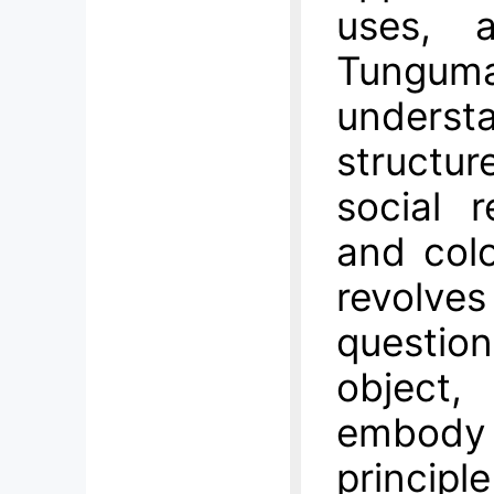
uses, a
Tungum
unders
structur
social r
and colo
revolv
questio
object,
embod
principl