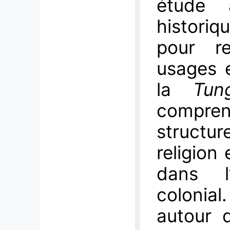
étude 
histori
pour re
usages e
la
Tun
compren
structu
religion 
dans l
colonial
autour d