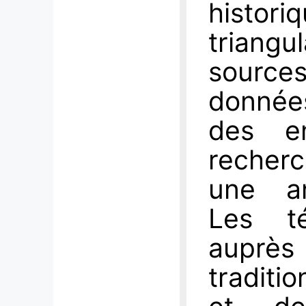
histor
triangu
source
données
des en
recherc
une an
Les té
auprès
traditi