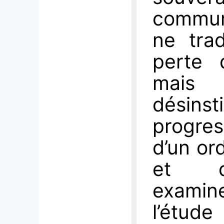
communa
ne tra
perte 
mais
désinsti
progres
d’un or
et dé
examin
l’étud