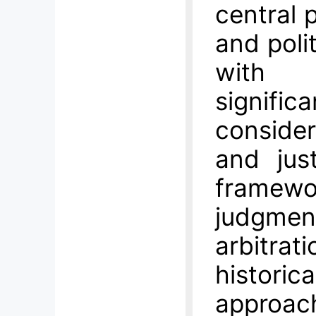
central p
and poli
with 
signif
consider
and just
frame
judgm
arbitrat
histori
approac