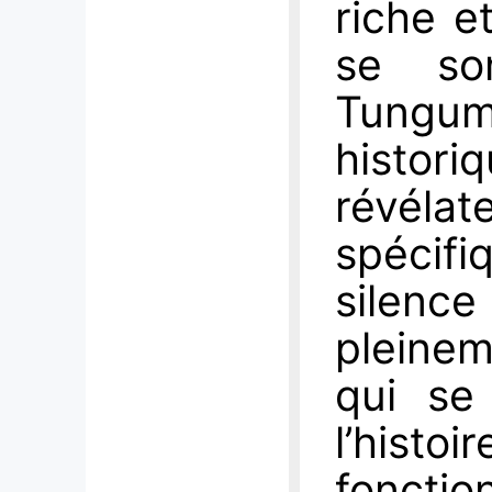
riche e
se so
Tungum
histor
révélat
spécif
silence
pleinem
qui se
l’histoi
fonctio