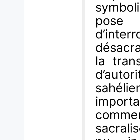
symbo
pos
d’int
désacra
la tra
d’autor
sahélie
import
commen
sacralis