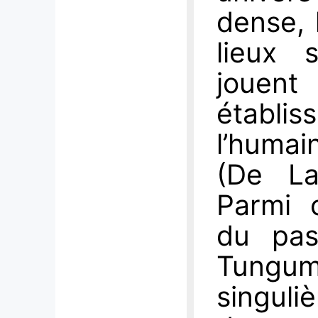
dense, 
lieux 
jouent 
établi
l’humain
(De La
Parmi 
du pas
Tungum
singuliè