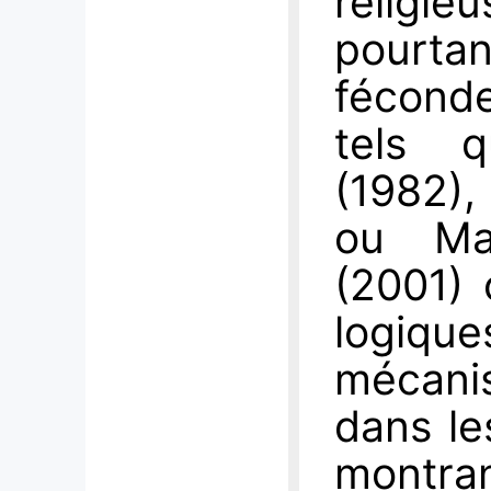
religi
pourt
féconde
tels q
(1982),
ou Ma
(2001) 
logiqu
mécani
dans le
montran