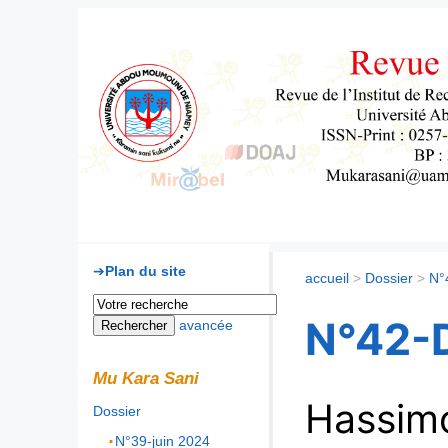
Mu Kara Sani
Plan du site
accueil
>
Dossier
>
N°
N°42-
avancée
Mu Kara Sani
Hassi
Dossier
N°39-juin 2024