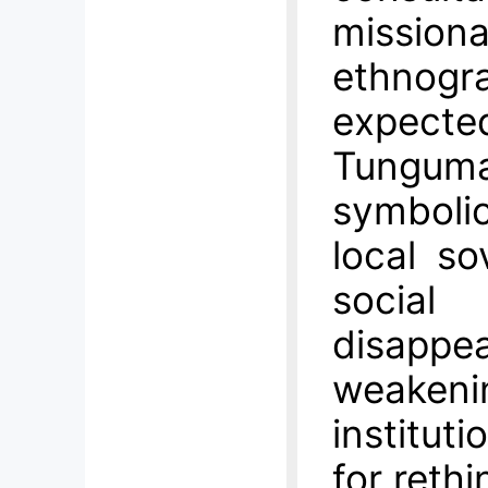
mission
ethnog
expecte
Tungum
symboli
local so
socia
disapp
weaken
institut
for reth