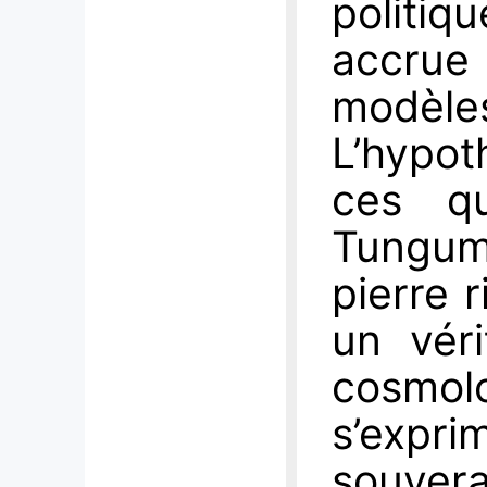
politi
accrue
modèles
L’hypo
ces qu
Tunguma
pierre r
un véri
cosmol
s’expr
souver