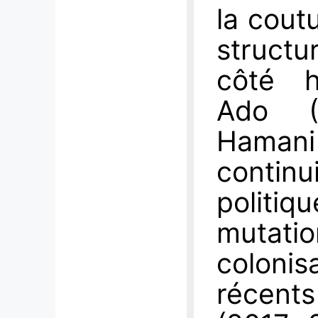
la cout
structu
côté h
Ado (
Hamani
contin
politi
mutatio
coloni
récents