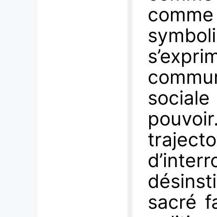
comme u
symbol
s’exp
communa
sociale
pouvo
trajec
d’inter
désins
sacré f