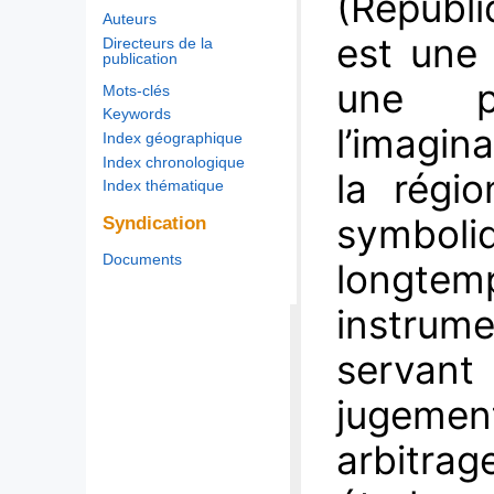
(Républ
Auteurs
est une 
Directeurs de la
publication
une p
Mots-clés
Keywords
l’imagin
Index géographique
Index chronologique
la régio
Index thématique
symboli
Syndication
Documents
longtem
instrume
servan
jugemen
arbitra