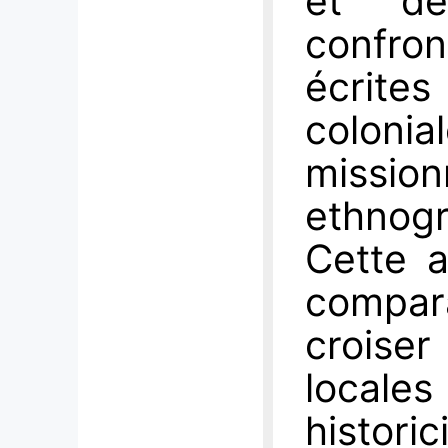
et de
confro
écrite
coloni
missio
ethnogr
Cette a
compa
croise
locale
histori