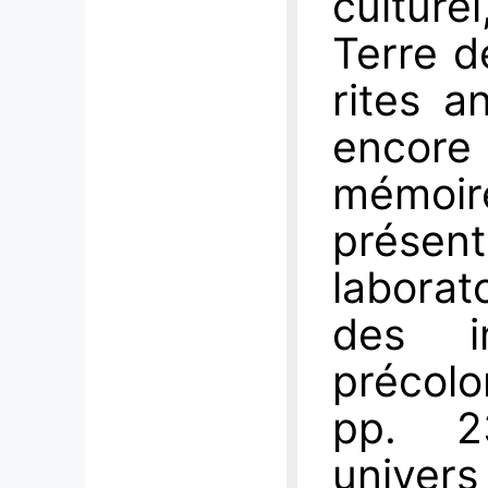
culturel
Terre de
rites a
encor
mémoir
présen
laborato
des in
précolo
pp. 2
unive