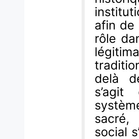
institu
afin de
rôle da
légit
traditi
delà de
s’agit
systèm
sacré, 
social s