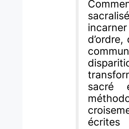
Commen
sacralis
incarne
d’ordre, 
communa
dispari
transfo
sacré 
méthod
croiseme
écrites