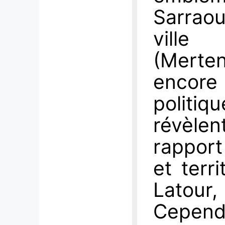
Sarraou
ville
(Merten
encore
politi
révèle
rapport
et terri
Latour,
Cepend