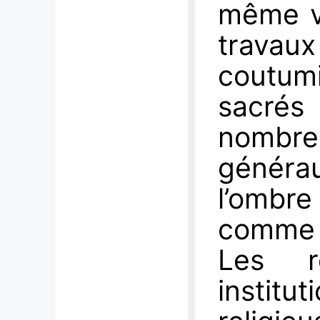
même vi
travaux
coutum
sacré
nombreu
généra
l’ombre
comme 
Les r
instit