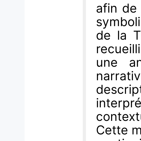
afin de
symboli
de la 
recueil
une an
narra
descri
interpr
context
Cette m