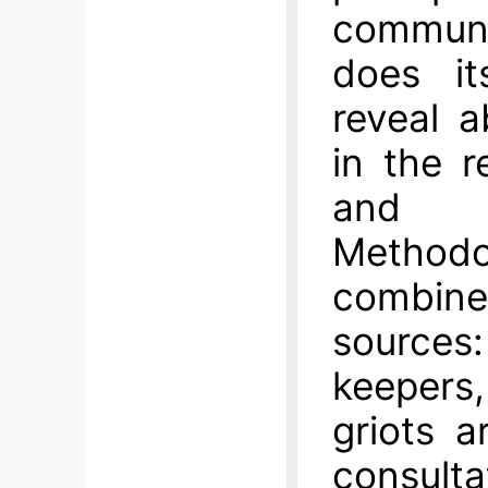
communi
does it
reveal a
in the r
and 
Methodo
combi
sources:
keepers
griots 
consulta