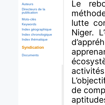
Le rebo
Auteurs
Directeurs de la
méthode
publication
Mots-clés
lutte co
Keywords
Niger. L
Index géographique
Index chronologique
d’appréh
Index thématique
Syndication
apprenan
Documents
écosys
activité
L’object
de compr
aptitud