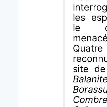
interro
les es
le qu
menacé
Quatre
reconn
site de
Balan
Bora
Combr