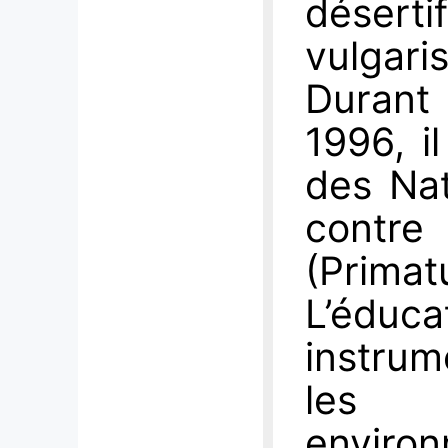
déserti
vulgari
Durant
1996, il
des Nat
contre
(Primat
L’éduca
instrum
les
envir