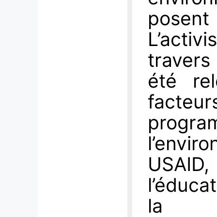
posent
L’acti
travers
été re
facte
progra
l’envi
USAID, 
l’éducat
la p