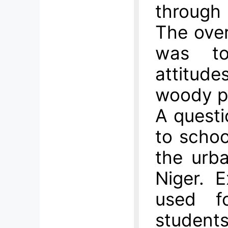
through 
The over
was to
attitud
woody p
A questi
to schoo
the urb
Niger. 
used f
student