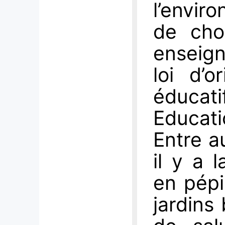
l’envi
de cho
enseign
loi d’o
éducati
Educati
Entre a
il y a 
en pépin
jardins