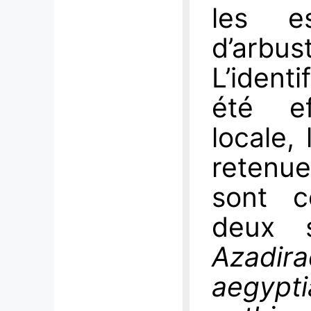
les e
d’arbu
L’ident
été e
locale,
retenue
sont c
deux 
Azadira
aegypt