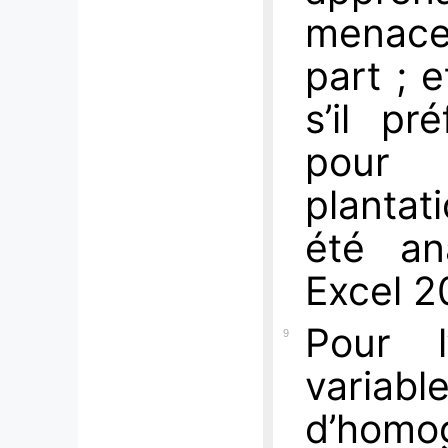
menace 
part ; e
s’il pr
pour
planta
été an
Excel 2
Pour l
9
variab
d’homog