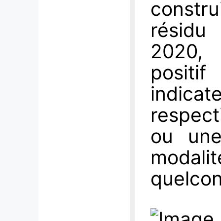
constru
résidu 
2020, 
positi
indi
respect
ou une
modali
quelco