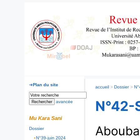
Mu Kara Sani
Plan du site
accueil
>
Dossier
>
N°
N°42-S
avancée
Mu Kara Sani
Abouba
Dossier
N°39-juin 2024