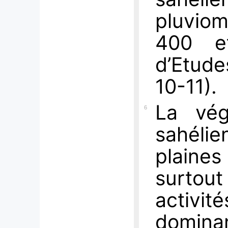
pluvio
400 e
d’Etud
10-11).
La vég
6
sahélie
plaines
surtout
activ
dominan