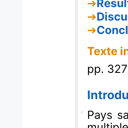
Résul
Discu
Concl
Texte i
p
p. 32
Introd
Pays sa
1
multip