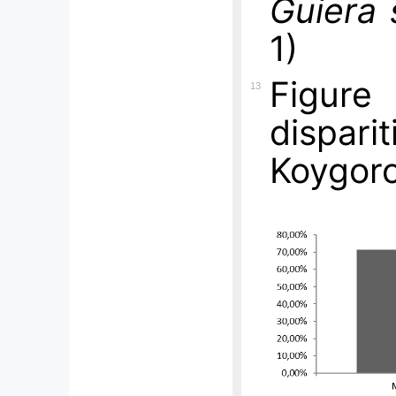
Guiera 
1)
Figur
13
dispar
Koygoro