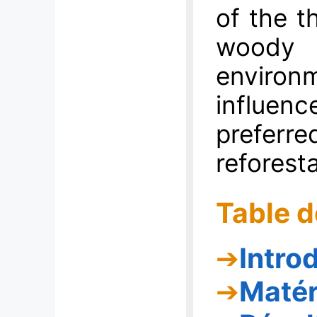
of the t
woody
environ
influenc
prefe
reforesta
Table d
Intro
Matér