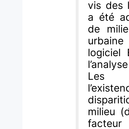
vis des 
a été ad
de mili
urbaine
logiciel
l’analys
Les ap
l’exis
dispari
milieu 
facteur