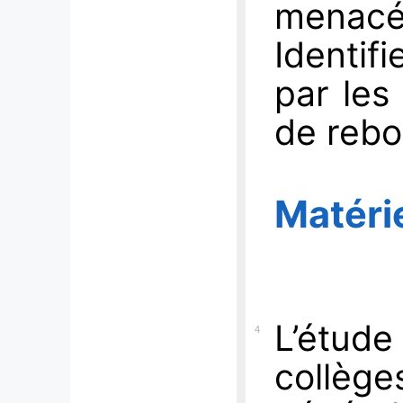
menacée
Identif
par les
de rebo
Matéri
L’étu
4
collè