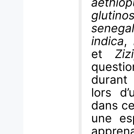
aethio
glutino
senegal
indica
,
et
Ziz
questio
durant
lors d
dans ce
une es
apprena