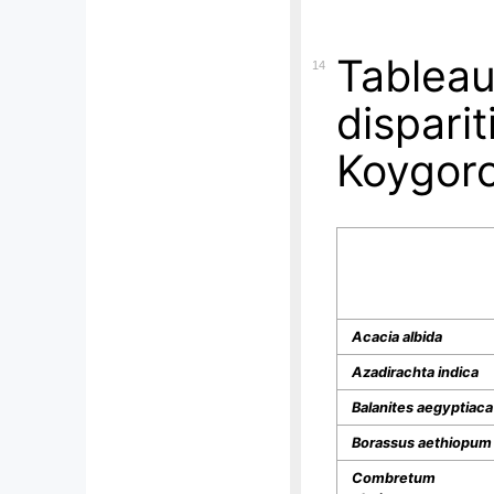
Tabl
14
dispar
Koygoro
Acacia albida
Azadirachta indica
Balanites aegyptiaca
Borassus aethiopum
Combretum