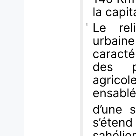
la capit
Le re
5
urbai
caracté
des p
agric
ensabl
d’une 
s’éten
sahé