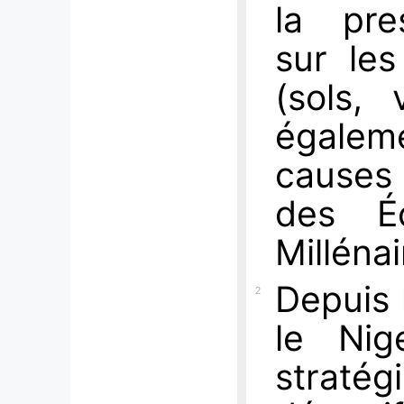
la pre
sur les
(sols, 
égalem
causes 
des É
Millénai
Depuis 
2
le Nig
stratég