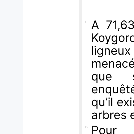
A 71,6
11
Koygor
ligneu
menacés
que s
enquêt
qu’il e
arbres 
Pour
12