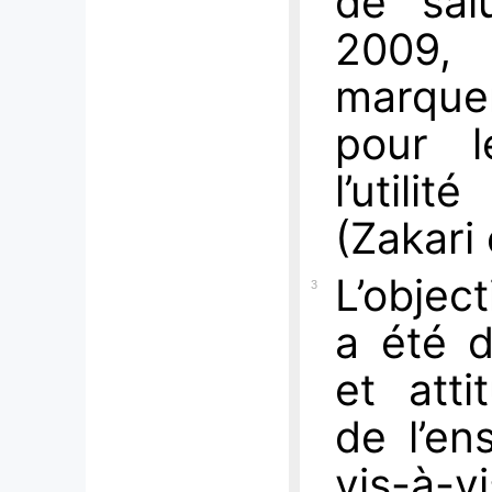
de salu
2009, 
marquent
pour l
l’utili
(Zakari 
L’object
3
a été d
et att
de l’en
vis-à