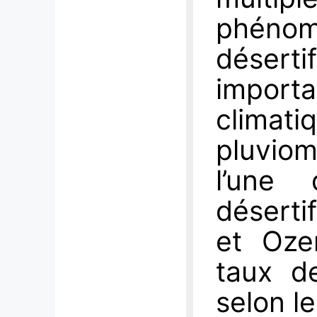
phé
déser
import
clima
pluvio
l’une
déserti
et Oze
taux d
selon l