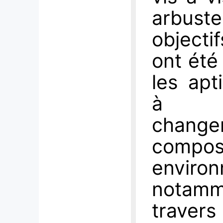
arbuste
objecti
ont été
les apt
à l’
cha
compos
enviro
notam
travers