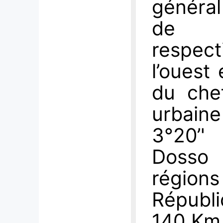
général
de N
respec
l’ouest
du che
urbain
3°20’' 
Dosso
régions
Républi
140 Km 