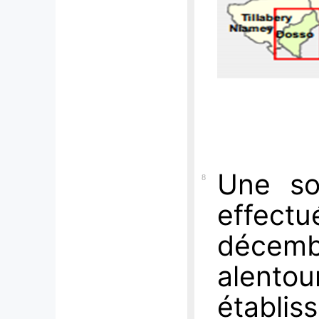
Une so
8
effect
décem
alentou
établis