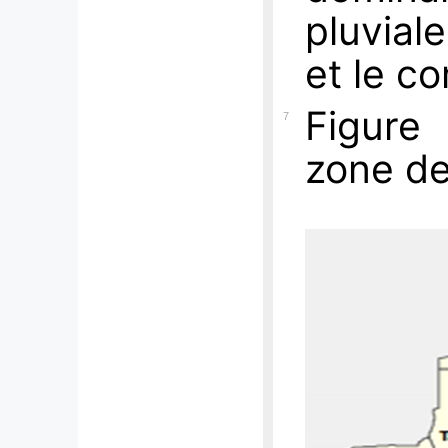
pluvial
et le c
Figure 
7
zone de