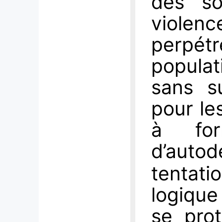
des so
viole
perpé
populat
sans su
pour le
à for
d’autod
tentat
logique
se pro