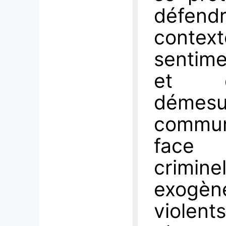
défend
conte
sentime
et d’
démes
commun
face 
crimin
exogène
violen