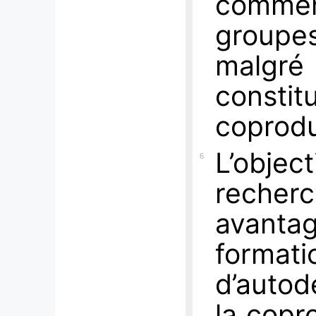
comme
group
malgr
constit
coprodu
L’obj
6
recherc
avantag
forma
d’auto
la copr