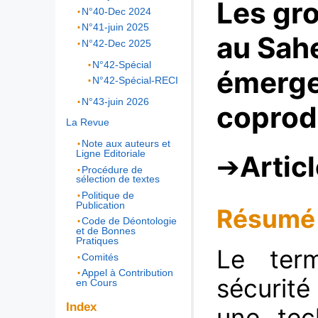
Les gr
N°40-Dec 2024
N°41-juin 2025
au Sah
N°42-Dec 2025
N°42-Spécial
émerge
N°42-Spécial-RECI
N°43-juin 2026
coprodu
La Revue
Note aux auteurs et
Ligne Editoriale
Artic
Procédure de
sélection de textes
Politique de
Publication
Résumé
Code de Déontologie
et de Bonnes
Pratiques
Le ter
Comités
Appel à Contribution
sécurité
en Cours
Index
une tec