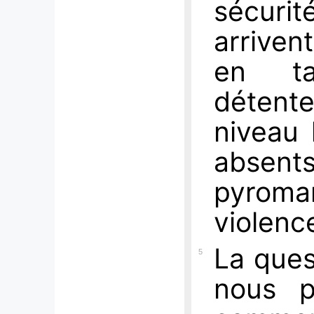
sécurit
arrivent
en ta
détent
niveau 
absen
pyrom
violence
La ques
5
nous p