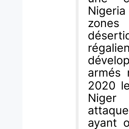
Nigeria
zones 
désert
régalie
dévelo
armés 
2020 le
Niger 
attaqu
ayant 