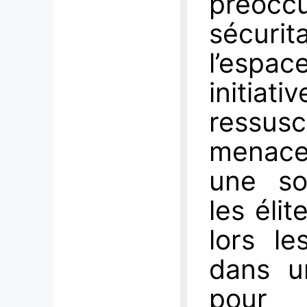
préocc
sécuri
l’espa
initia
ressusc
menace
une sol
les élit
lors le
dans u
pour 