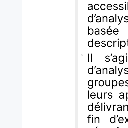
access
d’analy
basée
descript
Il s’a
8
d’anal
groupe
leurs a
délivra
fin d’e