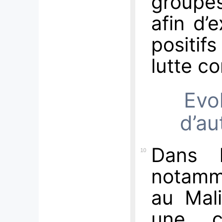
groupe
afin d’
positif
lutte co
Evo
d’au
Dans 
10
notamm
au Mal
une c