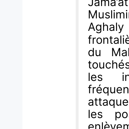
Jama’at
Muslimi
Agha
frontal
du Mal
touchés
les in
fréqu
attaque
les pos
enlè