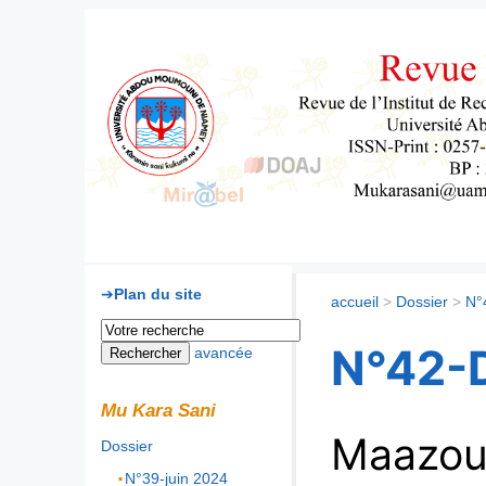
Mu Kara Sani
Plan du site
accueil
>
Dossier
>
N°
N°42-
avancée
Mu Kara Sani
Maazo
Dossier
N°39-juin 2024