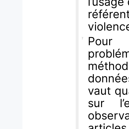
l’usage
référen
violenc
Pour
7
prob
méthodo
donnée
vaut qua
sur l’e
observ
article