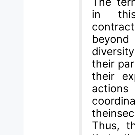
The ter
in thi
contra
beyond
diversi
their pa
their e
actio
coordin
theinse
Thus, t