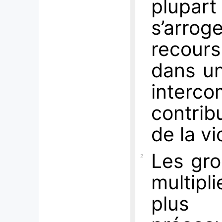
plupar
s’arrog
recours
dans un
inter
contrib
de la v
Les gro
2
multipl
plus