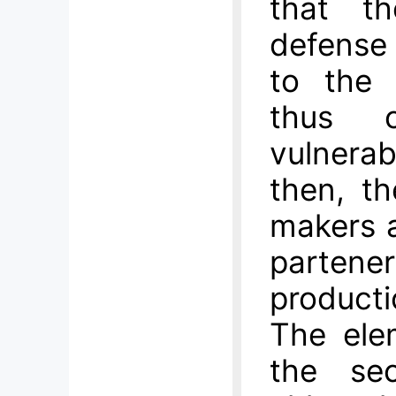
that t
defense 
to the 
thus o
vulnera
then, th
makers 
partene
producti
The elem
the sec