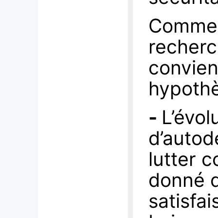
Comme t
recherch
convien
hypothè
-
L’évol
d’autod
lutter c
donné d
satisfai