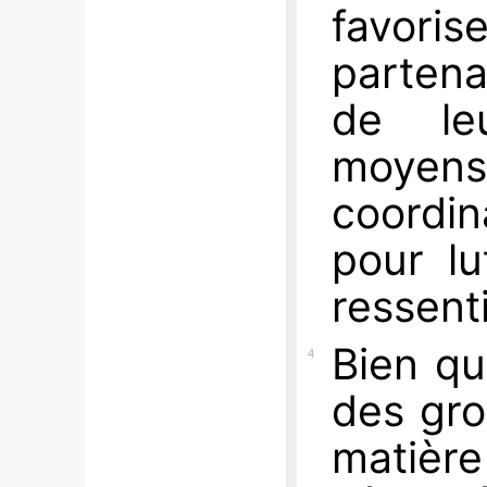
favori
partena
de leu
moyens 
coordin
pour lu
ressent
Bien qu
4
des gro
matière