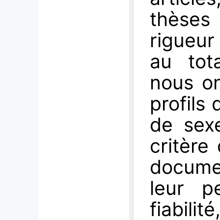
thèse
rigueur
au tota
nous on
profils
de sex
critère
documen
leur pe
fiabilit