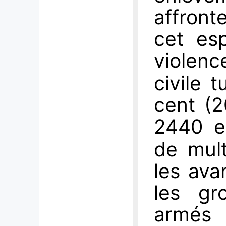
affront
cet es
violenc
civile 
cent (2
2440 
de mult
les ava
les gro
armés 