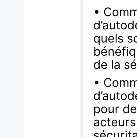
• Comm
d’autod
quels so
bénéfiq
de la s
• Comm
d’autod
pour de
acteurs
sécurit