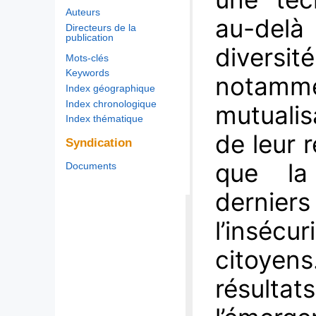
Auteurs
au-del
Directeurs de la
publication
diversi
Mots-clés
Keywords
notamme
Index géographique
Index chronologique
mutualis
Index thématique
de leur 
Syndication
que la
Documents
dernie
l’inséc
citoyen
résult