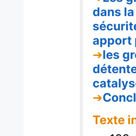
dans la
sécurit
apport 
les g
détente
catalys
Concl
Texte i