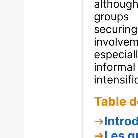
althou
groups
securin
involve
especia
inform
intensifi
Table d
Intro
Les g