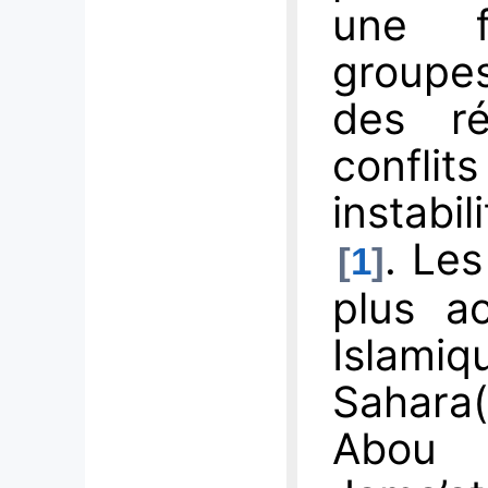
une f
groupe
des ré
confl
instabil
. Les
1
plus ac
Islam
Sahara(
Abou W