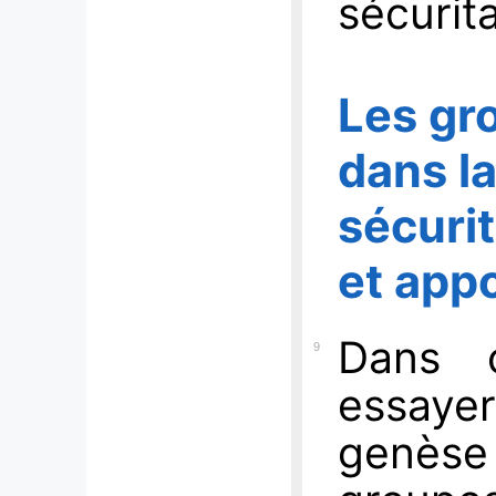
sécurita
Les gr
dans l
sécuri
et appo
Dans c
9
essaye
genèse