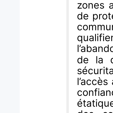
zones a
de prot
comm
qualifi
l’aband
de la 
sécurit
l’accès
confian
étatiqu