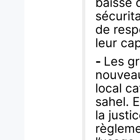
baisse 
sécurit
de resp
leur cap
-
Les g
nouveau
local ca
sahel. E
la justi
règleme