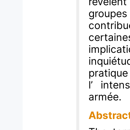
révèle
groupe
contrib
certai
impli
inquiét
pratique 
l’ inten
armée.
Abstrac