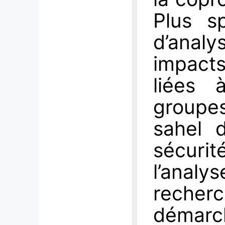
Plus sp
d’anal
impacts
liées 
groupe
sahel 
sécurit
l’analy
recher
démarc