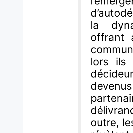
l’éme
d’autodé
la dyna
offrant 
communa
lors ils
décideu
deven
partena
délivra
outre, l