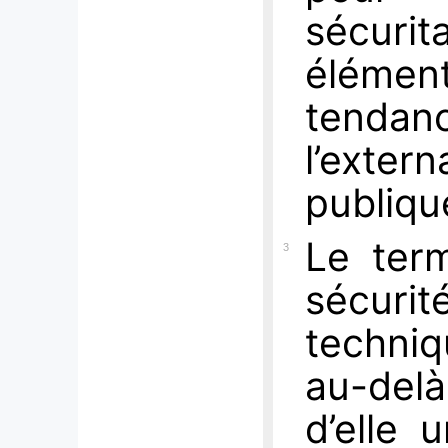
sécuri
éléme
tenda
l’extern
publiq
Le ter
3
sécur
techni
au-del
d’elle 