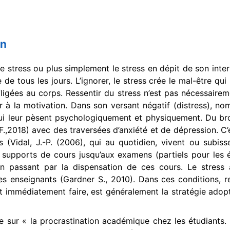
on
stress ou plus simplement le stress en dépit de son interfé
e de tous les jours. L’ignorer, le stress crée le mal-être qui 
fligées au corps. Ressentir du stress n’est pas nécessaire
r à la motivation. Dans son versant négatif (distress), 
i leur pèsent psychologiquement et physiquement. Du bro
.,2018) avec des traversées d’anxiété et de dépression. C’e
s (Vidal, J.-P. (2006), qui au quotidien, vivent ou subiss
 supports de cours jusqu’aux examens (partiels pour les 
en passant par la dispensation de ces cours. Le stress 
es enseignants (Gardner S., 2010). Dans ces conditions, re
nt immédiatement faire, est généralement la stratégie adop
 sur « la procrastination académique chez les étudiants.