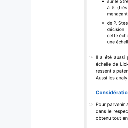
sur le Str
à 5 (très
menaçants
de P. Stee
décision ;
cette éch
une échell
Il a été aussi
14
échelle de Lic
ressentis paten
Aussi les analy
Considératio
Pour parvenir a
15
dans le respec
obtenu tout en