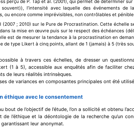
ess perçu de P. Tap et al. (2001), qui permet de déterminer sur 
 souvent)), l’intensité avec laquelle des événements de 
, ou encore comme imprévisibles, non contrôlables et pénibles
l (2007 ; 2010) sur le Pure de Procrastination. Cette échelle 
 dans la mise en œuvre puis sur le respect des échéances (dél
elle est de mesurer la tendance à la procrastination en dema
e de type Likert à cinq points, allant de 1 (jamais) à 5 (très so
 possible à travers ces échelles, de dresser un questionn
kert (1 à 5), accessible aux enquêtés afin de faciliter che
ts de leurs réalités intrinsèques.
ses de variances en composantes principales ont été utilisé
n éthique avec le consentement
u bout de l’objectif de l’étude, l’on a sollicité et obtenu l’a
t de l’éthique et la déontologie de la recherche qu’un co
 garantissant leur anonymat.