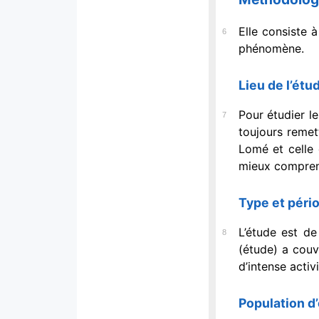
Elle consiste 
6
phénomène.
Lieu de l’étu
Pour étudier l
7
toujours remett
Lomé et celle 
mieux compren
Type et péri
L’étude est de
8
(étude) a couv
d’intense activ
Population d