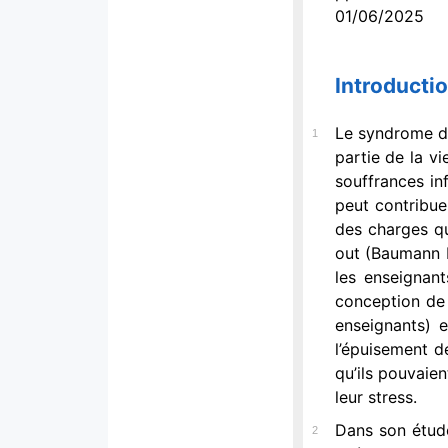
01/06/2025
Introducti
Le syndrome de 
1
partie de la vi
souffrances in
peut contribue
des charges qu
out (Baumann F
les enseignant
conception de
enseignants) 
l’épuisement d
qu’ils pouvaie
leur stress.
Dans son étude
2