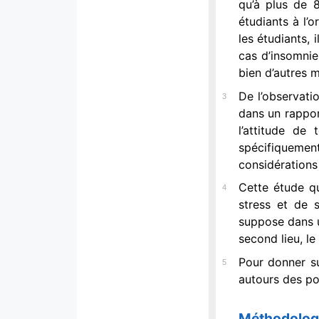
qu’à plus de 
étudiants à l’
les étudiants, 
cas d’insomnie
bien d’autres m
De l’observati
3
dans un rappor
l’attitude de
spécifiquemen
considérations 
Cette étude qu
4
stress et de s
suppose dans un
second lieu, le
Pour donner su
5
autours des poi
Méthodolog