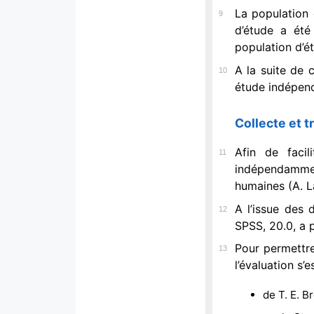
La population 
9
d’étude a été
population d’ét
A la suite de 
10
étude indépend
Collecte et 
Afin de facil
11
indépendamment
humaines (A. 
A l’issue des 
12
SPSS, 20.0, a 
Pour permettre
13
l’évaluation s’e
de T. E. B