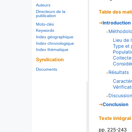
Auteurs
Table des mat
Directeurs de la
publication
Introduction
Mots-clés
Keywords
Méthodolo
Index géographique
Lieu de l
Index chronologique
Type et 
Index thématique
Populati
Collecte
Syndication
Considér
Documents
Résultats
Caractér
Vérifica
Discussio
Conclusion
Texte intégral
p
p. 225-243