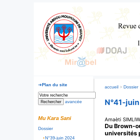
Mu Kara Sani
Plan du site
accueil
>
Dossier
N°41-jui
avancée
Mu Kara Sani
Amaèti
SIMLIW
Du Brown-out
Dossier
universités
N°39-juin 2024