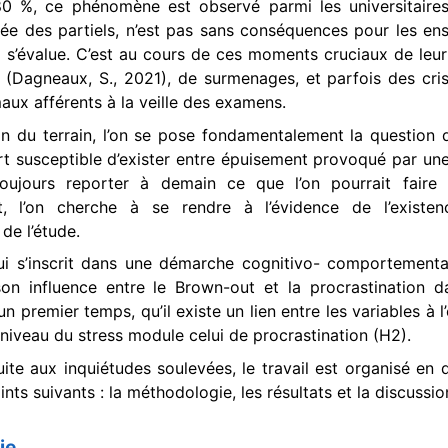
80 %, ce phénomène est observé parmi les universitaire
orée des partiels, n’est pas sans conséquences pour les en
il s’évalue. C’est au cours de ces moments cruciaux de leur
 (Dagneaux, S., 2021), de surmenages, et parfois des cri
aux afférents à la veille des examens.
on du terrain, l’on se pose fondamentalement la question d
t susceptible d’exister entre épuisement provoqué par une
 toujours reporter à demain ce que l’on pourrait faire d
t, l’on cherche à se rendre à l’évidence de l’existen
de l’étude.
i s’inscrit dans une démarche cognitivo- comportemental
on influence entre le Brown-out et la procrastination da
 premier temps, qu’il existe un lien entre les variables à 
 niveau du stress module celui de procrastination (H2).
ite aux inquiétudes soulevées, le travail est organisé en d
nts suivants : la méthodologie, les résultats et la discussio
ie