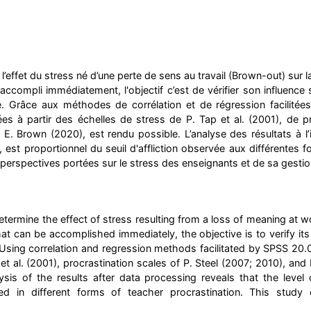
l’effet du stress né d’une perte de sens au travail (Brown-out) sur 
accompli immédiatement, l'objectif c’est de vérifier son influence s
e. Grâce aux méthodes de corrélation et de régression facilitées
es à partir des échelles de stress de P. Tap et al. (2001), de p
E. Brown (2020), est rendu possible. L’analyse des résultats à l
, est proportionnel du seuil d'affliction observée aux différentes
 perspectives portées sur le stress des enseignants et de sa gestio
determine the effect of stress resulting from a loss of meaning at 
at can be accomplished immediately, the objective is to verify its 
 Using correlation and regression methods facilitated by SPSS 20.
 et al. (2001), procrastination scales of P. Steel (2007; 2010), a
sis of the results after data processing reveals that the level 
ed in different forms of teacher procrastination. This study 